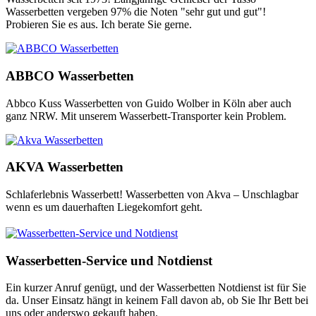
Wasserbetten vergeben 97% die Noten "sehr gut und gut"!
Probieren Sie es aus. Ich berate Sie gerne.
ABBCO Wasserbetten
Abbco Kuss Wasserbetten von Guido Wolber in Köln aber auch
ganz NRW. Mit unserem Wasserbett-Transporter kein Problem.
AKVA Wasserbetten
Schlaferlebnis Wasserbett! Wasserbetten von Akva – Unschlagbar
wenn es um dauerhaften Liegekomfort geht.
Wasserbetten-Service und Notdienst
Ein kurzer Anruf genügt, und der Wasserbetten Notdienst ist für Sie
da. Unser Einsatz hängt in keinem Fall davon ab, ob Sie Ihr Bett bei
uns oder anderswo gekauft haben.