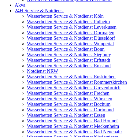
Akva
24H Service & Notdienst
Wasserbetten Service & Notdienst Köln
Wasserbetten Service & Notdienst Pulheim
Wasserbetten Service & Notdienst Leverkusen
Wasserbetten Service & Notdienst Dormagen
Wasserbetten Service & Notdienst Düsseldorf
Wasserbetten Service & Notdienst Wuppertal
Wasserbetten Service & Notdienst Bonn
Wasserbetten Service & Notdienst Siegburg
Wasserbetten Service & Notdienst Erftstadt
Wasserbetten Service & Notdienst Emsland
Notdienst NRW
Wasserbetten Service & Notdienst Euskirchen
Wasserbetten Service & Notdienst Rommerskirchen
Wasserbetten Service & Notdienst Grevenbroich
Wasserbetten Service & Notdienst Frechen
Wasserbetten Service & Notdienst Würselen
Wasserbetten Service & Notdienst Bochum
Wasserbetten Service & Notdienst Dortmund
Wasserbetten Service & Notdienst Essen
Wasserbetten Service & Notdienst Bad Honnef
Wasserbetten Service & Notdienst Meckenheim
Wasserbetten Service & Notdienst Bad Neuenahr