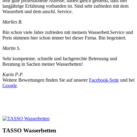
sehr gute professionelle Adresse, haben gleich gemerkt, dass hier
langjährige Erfahrung vorhanden ist. Sind sehr zufrieden mit dem
Wasserbett und dem anschl. Service.
Marlies B.
Bin schon viele Jahre zufrieden mit meinem Wasserbett.Service und
Preis stimmen hier schon immer bei dieser Firma. Bin begeistert.
Martin S.
Sehr kompetente, schnelle und fachgerechte Betreuung und
Beratung in Sachen meiner Wasserbetten!
Karin P-P.
Weitere Bewertungen finden Sie auf unserer
Facebook-Seite
und bei
Google
.
TASSO Wasserbetten