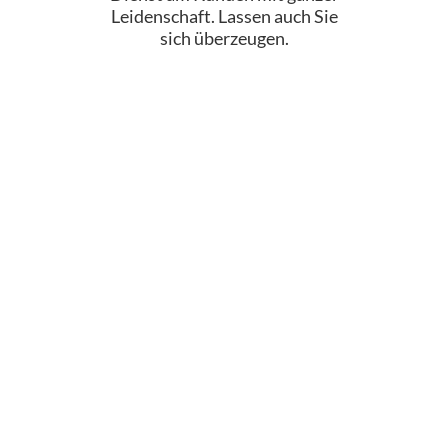
Leidenschaft. Lassen auch Sie
sich überzeugen.
sehr gute professionelle Adresse, haben gleich
gemerkt, dass hier langjährige Erfahrung
vorhanden ist. Sind sehr zufrieden mit dem
Wasserbett und dem anschl. Service.
Marlies B.
Bin schon viele Jahre zufrieden mit meinem
Wasserbett.Service und Preis stimmen hier