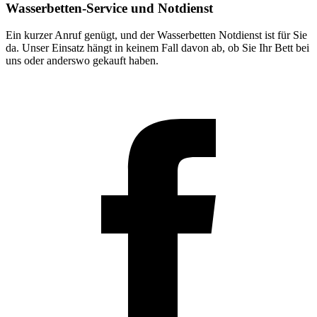
Wasserbetten-Service und Notdienst
Ein kurzer Anruf genügt, und der Wasserbetten Notdienst ist für Sie
da. Unser Einsatz hängt in keinem Fall davon ab, ob Sie Ihr Bett bei
uns oder anderswo gekauft haben.