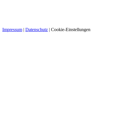
Impressum
|
Datenschutz
|
Cookie-Einstellungen