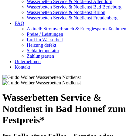
Wasserbetten Service & Notdienst Attendorn
Wasserbetten Service & Notdienst Bad Berleburg
Wasserbetten Service & Notdienst Brilon
Wasserbetten Service & Notdienst Freudenberg
FAQ
Aktuell: Stromverbrauch & Energiesparmaßnahmen
Preise / Leistungen
Luft im Wasserbett
Heizung defekt
Schlaftemperatur
Zahlungsarten
Unternehmen
Kontakt
Wasserbetten Service &
Notdienst in Bad Honnef zum
Festpreis*