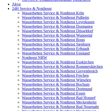
Akva
24H Service & Notdienst
Wasserbetten Service & Notdienst Köln
Wasserbetten Service & Notdienst Pulheim
Wasserbetten Service & Notdienst Leverkusen
Wasserbetten Service & Notdienst Dormagen
Wasserbetten Service & Notdienst Düsseldorf
Wasserbetten Service & Notdienst Wuppertal
Wasserbetten Service & Notdienst Bonn
Wasserbetten Service & Notdienst Siegburg
Wasserbetten Service & Notdienst Erftstadt
Wasserbetten Service & Notdienst Emsland
Notdienst NRW
Wasserbetten Service & Notdienst Euskirchen
Wasserbetten Service & Notdienst Rommerskirchen
Wasserbetten Service & Notdienst Grevenbroich
Wasserbetten Service & Notdienst Frechen
Wasserbetten Service & Notdienst Würselen
Wasserbetten Service & Notdienst Bochum
Wasserbetten Service & Notdienst Dortmund
Wasserbetten Service & Notdienst Essen
Wasserbetten Service & Notdienst Bad Honnef
Wasserbetten Service & Notdienst Meckenheim
Wasserbetten Service & Notdienst Bad Neuenahr