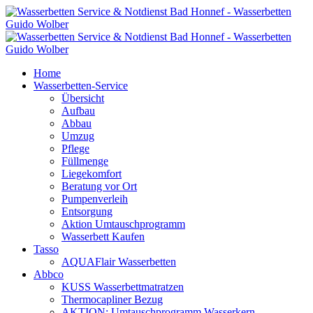
Home
Wasserbetten-Service
Übersicht
Aufbau
Abbau
Umzug
Pflege
Füllmenge
Liegekomfort
Beratung vor Ort
Pumpenverleih
Entsorgung
Aktion Umtauschprogramm
Wasserbett Kaufen
Tasso
AQUAFlair Wasserbetten
Abbco
KUSS Wasserbettmatratzen
Thermocapliner Bezug
AKTION: Umtauschprogramm Wasserkern