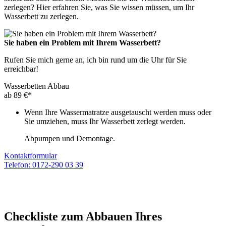
zerlegen? Hier erfahren Sie, was Sie wissen müssen, um Ihr
Wasserbett zu zerlegen.
Sie haben ein Problem mit Ihrem Wasserbett?
Rufen Sie mich gerne an, ich bin rund um die Uhr für Sie
erreichbar!
Wasserbetten Abbau
ab
89
€*
Wenn Ihre Wassermatratze ausgetauscht werden muss oder
Sie umziehen, muss Ihr Wasserbett zerlegt werden.
Abpumpen und Demontage.
Kontaktformular
Telefon: 0172-290 03 39
Checkliste zum Abbauen Ihres