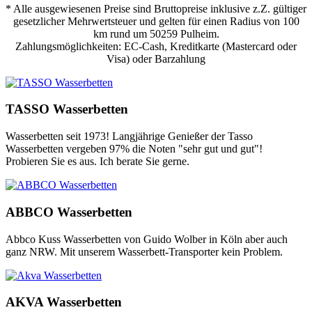
* Alle ausgewiesenen Preise sind Bruttopreise inklusive z.Z. gültiger
gesetzlicher Mehrwertsteuer und gelten für einen Radius von 100
km rund um 50259 Pulheim.
Zahlungsmöglichkeiten: EC-Cash, Kreditkarte (Mastercard oder
Visa) oder Barzahlung
TASSO Wasserbetten
Wasserbetten seit 1973! Langjährige Genießer der Tasso
Wasserbetten vergeben 97% die Noten "sehr gut und gut"!
Probieren Sie es aus. Ich berate Sie gerne.
ABBCO Wasserbetten
Abbco Kuss Wasserbetten von Guido Wolber in Köln aber auch
ganz NRW. Mit unserem Wasserbett-Transporter kein Problem.
AKVA Wasserbetten