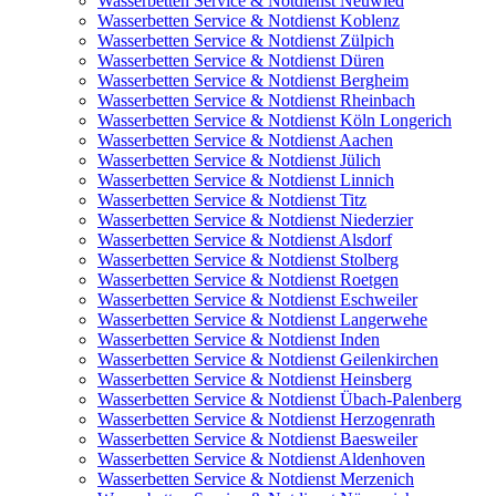
Wasserbetten Service & Notdienst Neuwied
Wasserbetten Service & Notdienst Koblenz
Wasserbetten Service & Notdienst Zülpich
Wasserbetten Service & Notdienst Düren
Wasserbetten Service & Notdienst Bergheim
Wasserbetten Service & Notdienst Rheinbach
Wasserbetten Service & Notdienst Köln Longerich
Wasserbetten Service & Notdienst Aachen
Wasserbetten Service & Notdienst Jülich
Wasserbetten Service & Notdienst Linnich
Wasserbetten Service & Notdienst Titz
Wasserbetten Service & Notdienst Niederzier
Wasserbetten Service & Notdienst Alsdorf
Wasserbetten Service & Notdienst Stolberg
Wasserbetten Service & Notdienst Roetgen
Wasserbetten Service & Notdienst Eschweiler
Wasserbetten Service & Notdienst Langerwehe
Wasserbetten Service & Notdienst Inden
Wasserbetten Service & Notdienst Geilenkirchen
Wasserbetten Service & Notdienst Heinsberg
Wasserbetten Service & Notdienst Übach-Palenberg
Wasserbetten Service & Notdienst Herzogenrath
Wasserbetten Service & Notdienst Baesweiler
Wasserbetten Service & Notdienst Aldenhoven
Wasserbetten Service & Notdienst Merzenich